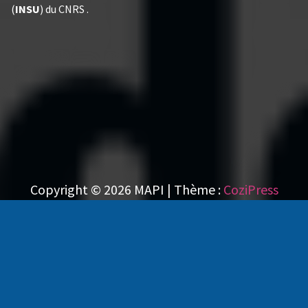
(
INSU
) du CNRS .
Copyright © 2026 MAPI | Thème :
CoziPress