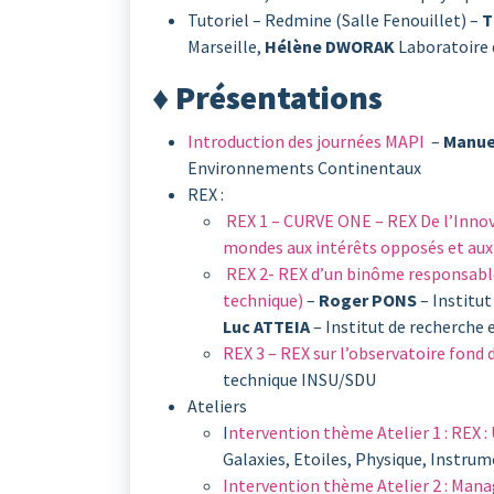
Tutoriel – Redmine (Salle Fenouillet) –
T
Marseille,
Hélène DWORAK
Laboratoire 
♦ Présentations
Introduction des journées MAPI
–
Manue
Environnements Continentaux
REX :
REX 1 – CURVE ONE – REX De l’Inno
mondes aux intérêts opposés et aux
REX 2- REX d’un binôme responsable
technique)
–
Roger PONS
– Institut
Luc ATTEIA
– Institut de recherche 
REX 3 – REX sur l’observatoire fond
technique INSU/SDU
Ateliers
I
ntervention thème Atelier 1 : REX : 
Galaxies, Etoiles, Physique, Instru
Intervention thème Atelier 2 : Ma