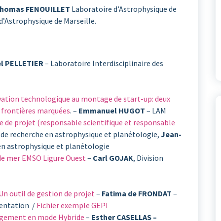
homas FENOUILLET
Laboratoire d’Astrophysique de
d’Astrophysique de Marseille.
l PELLETIER
– Laboratoire Interdisciplinaire des
vation technologique au montage de start-up: deux
 frontières marquées
. –
Emmanuel HUGOT
– LAM
 de projet (responsable scientifique et responsable
 de recherche en astrophysique et planétologie,
Jean-
en astrophysique et planétologie
 de mer EMSO Ligure Ouest
–
Carl GOJAK
, Division
Un outil de gestion de projet
–
Fatima de FRONDAT
–
mentation /
Fichier exemple GEPI
nagement en mode Hybride
–
Esther CASELLAS –