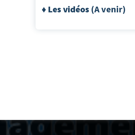
♦ Les vidéos
(A venir)
MAPI
est un réseau d'entraide en
management de projets soutenu
par l'Institut National des Sciences
de l'Univers (
INSU
) du CNRS .