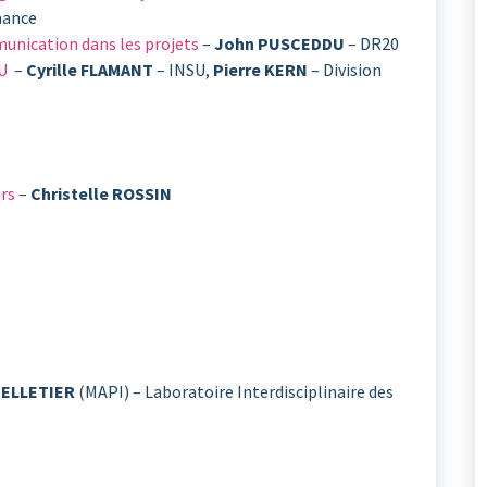
mance
munication dans les projets
–
John PUSCEDDU
– DR20
SU
–
Cyrille FLAMANT
– INSU,
Pierre KERN
– Division
rs
–
Christelle ROSSIN
PELLETIER
(MAPI) – Laboratoire Interdisciplinaire des