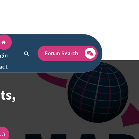
Forum Search
gin
act
ts,
…)