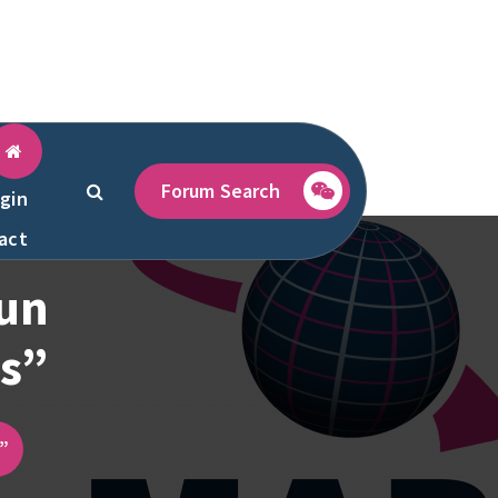
Forum Search
gin
act
un
ns”
”