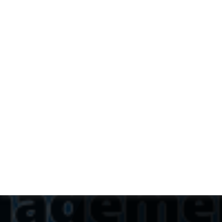
MAPI
est un réseau d'entraide en
management de projets soutenu
par l'Institut National des Sciences
de l'Univers (
INSU
) du CNRS .