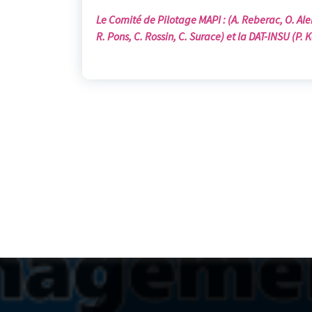
Le Comité de Pilotage MAPI : (A. Reberac, O. Alema
R. Pons, C. Rossin, C. Surace) et la DAT-INSU (P. 
MAPI
est un réseau d'entraide en
management de projets soutenu
par l'Institut National des Sciences
de l'Univers (
INSU
) du CNRS .