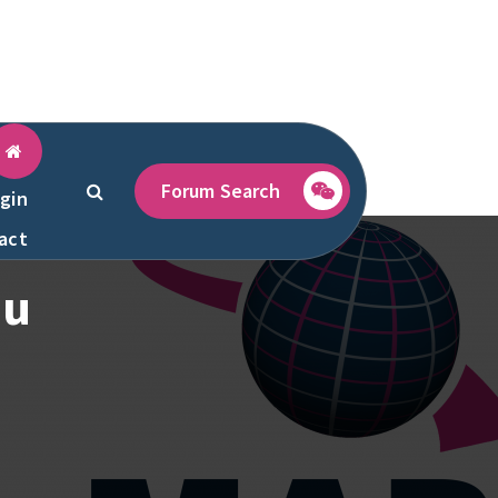
Forum Search
gin
act
au