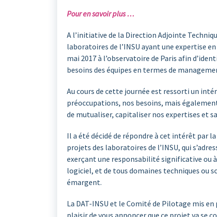
Pour en savoir plus …
A l’initiative de la Direction Adjointe Techni
laboratoires de l’INSU ayant une expertise en
mai 2017 à l’observatoire de Paris afin d’iden
besoins des équipes en termes de managemen
Au cours de cette journée est ressorti un int
préoccupations, nos besoins, mais également 
de mutualiser, capitaliser nos expertises et sa
Il a été décidé de répondre à cet intérêt par
projets des laboratoires de l’INSU, qui s’adre
exerçant une responsabilité significative ou à
logiciel, et de tous domaines techniques ou sc
émargent.
La DAT-INSU et le Comité de Pilotage mis en p
plaisir de vous annoncer que ce projet va se 