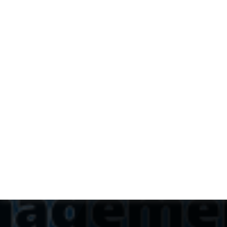
MAPI
est un réseau d'entraide en
management de projets soutenu
par l'Institut National des Sciences
de l'Univers (
INSU
) du CNRS .