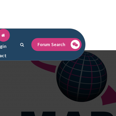
Forum Search
gin
act