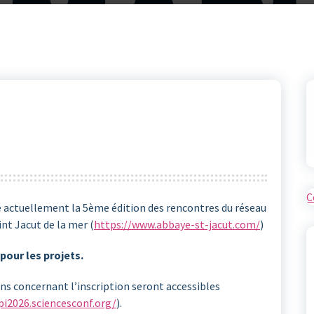
C
 actuellement la 5ème édition des rencontres du réseau
int Jacut de la mer (
https://www.abbaye-st-jacut.com/
)
 pour les projets.
s concernant l’inscription seront accessibles
pi2026.sciencesconf.org/
).