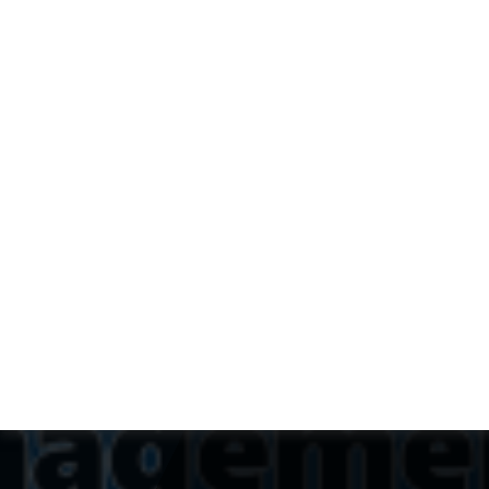
MAPI
est un réseau d'entraide en
management de projets soutenu
par l'Institut National des Sciences
de l'Univers (
INSU
) du CNRS .