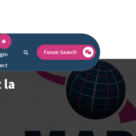
Forum Search
gin
act
 la